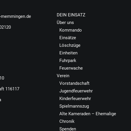
DEIN EINSATZ
r-memmingen.de
Über uns
502120
Kommando
Einsätze
Löschzüge
Einheiten
Fuhrpark
Feuerwache
Verein
110
Vorstandschaft
aft 116117
Jugendfeuerwehr
Kinderfeuerwehr
a
Spielmannszug
Alte Kameraden – Ehemalige
Chronik
Spenden