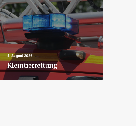
4. Aug
5. August 2026
Aus
Kleintierrettung
Bra