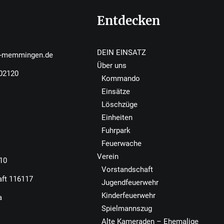
Entdecken
DEIN EINSATZ
r-memmingen.de
Über uns
502120
Kommando
Einsätze
Löschzüge
Einheiten
Fuhrpark
Feuerwache
Verein
110
Vorstandschaft
aft 116117
Jugendfeuerwehr
Kinderfeuerwehr
a
Spielmannszug
Alte Kameraden – Ehemalige