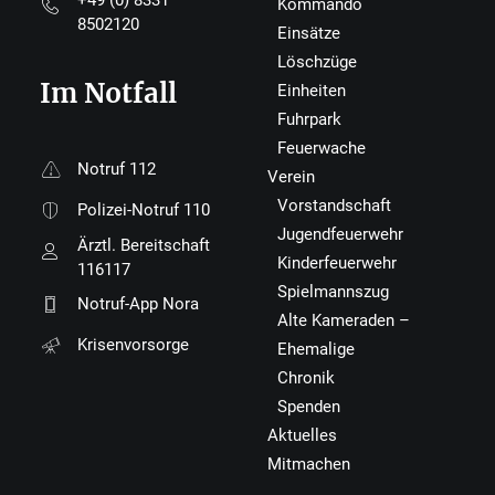
+49 (0) 8331
Kommando
8502120
Einsätze
Löschzüge
Im Notfall
Einheiten
Fuhrpark
Feuerwache
Notruf 112
Verein
Vorstandschaft
Polizei-Notruf 110
Jugendfeuerwehr
Ärztl. Bereitschaft
Kinderfeuerwehr
116117
Spielmannszug
Notruf-App Nora
Alte Kameraden –
Krisenvorsorge
Ehemalige
Chronik
Spenden
Aktuelles
Mitmachen