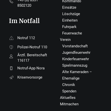
+49 (0) 8331
Kommando
8502120
Einsätze
Löschzüge
Im Notfall
Einheiten
Fuhrpark
Feuerwache
Notruf 112
Verein
Vorstandschaft
Polizei-Notruf 110
Jugendfeuerwehr
Ärztl. Bereitschaft
Kinderfeuerwehr
116117
Spielmannszug
Notruf-App Nora
Alte Kameraden –
Krisenvorsorge
Ehemalige
Chronik
Spenden
Aktuelles
Mitmachen