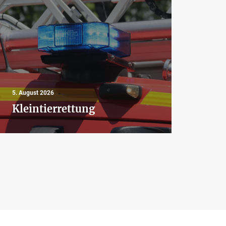
4. Aug
5. August 2026
Aus
Kleintierrettung
Bra