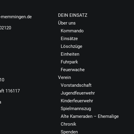
DEIN EINSATZ
r-memmingen.de
Über uns
502120
Kommando
Einsätze
Löschzüge
Einheiten
Fuhrpark
Feuerwache
Verein
110
Vorstandschaft
aft 116117
Jugendfeuerwehr
Kinderfeuerwehr
a
Spielmannszug
Alte Kameraden – Ehemalige
Chronik
Spenden