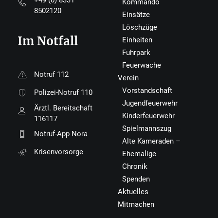
+49 (0) 8331
Kommando
8502120
Einsätze
Löschzüge
Im Notfall
Einheiten
Fuhrpark
Feuerwache
Notruf 112
Verein
Vorstandschaft
Polizei-Notruf 110
Jugendfeuerwehr
Ärztl. Bereitschaft
Kinderfeuerwehr
116117
Spielmannszug
Notruf-App Nora
Alte Kameraden –
Krisenvorsorge
Ehemalige
Chronik
Spenden
Aktuelles
Mitmachen