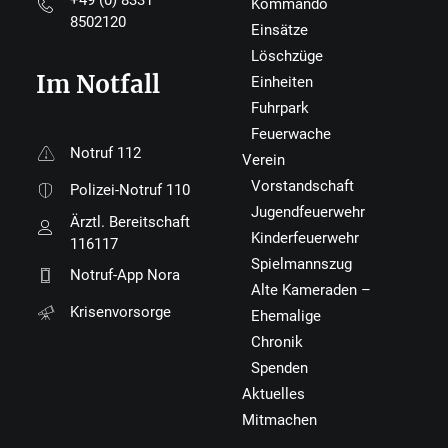
+49 (0) 8331
Kommando
8502120
Einsätze
Löschzüge
Im Notfall
Einheiten
Fuhrpark
Feuerwache
Notruf 112
Verein
Vorstandschaft
Polizei-Notruf 110
Jugendfeuerwehr
Ärztl. Bereitschaft
Kinderfeuerwehr
116117
Spielmannszug
Notruf-App Nora
Alte Kameraden –
Krisenvorsorge
Ehemalige
Chronik
Spenden
Aktuelles
Mitmachen