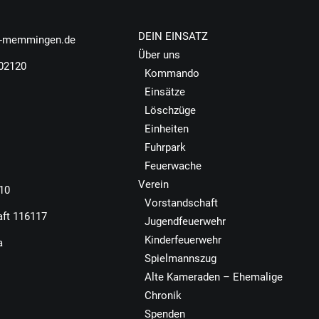
DEIN EINSATZ
r-memmingen.de
Über uns
502120
Kommando
Einsätze
Löschzüge
Einheiten
Fuhrpark
Feuerwache
Verein
110
Vorstandschaft
aft 116117
Jugendfeuerwehr
Kinderfeuerwehr
a
Spielmannszug
Alte Kameraden – Ehemalige
Chronik
Spenden