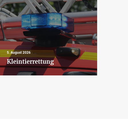
4. Aug
5. August 2026
Aus
Kleintierrettung
Bra