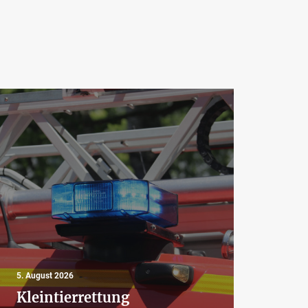
4. Aug
5. August 2026
Aus
Kleintierrettung
Bra