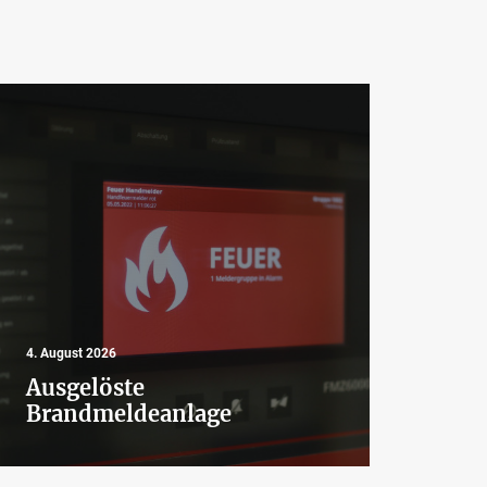
4. August 2026
4. Aug
Ausgelöste
Aus
Brandmeldeanlage
Bra