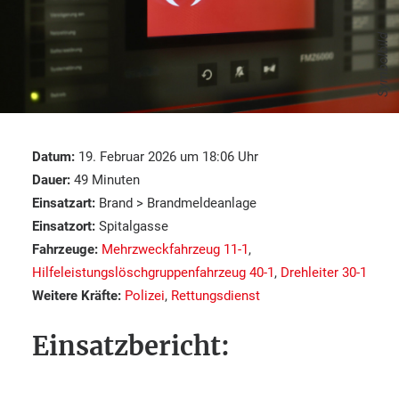
Symbolbild
Datum:
19. Februar 2026 um 18:06 Uhr
Dauer:
49 Minuten
Einsatzart:
Brand > Brandmeldeanlage
Einsatzort:
Spitalgasse
Fahrzeuge:
Mehrzweckfahrzeug 11-1
,
Hilfeleistungslöschgruppenfahrzeug 40-1
,
Drehleiter 30-1
Weitere Kräfte:
Polizei
,
Rettungsdienst
Einsatzbericht: