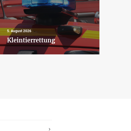
4. Aug
5. August 2026
Aus
Kleintierrettung
Bra