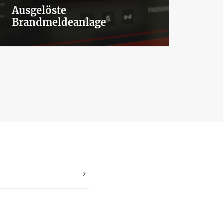
Ausgelöste
Aus
Brandmeldeanlage
Bra