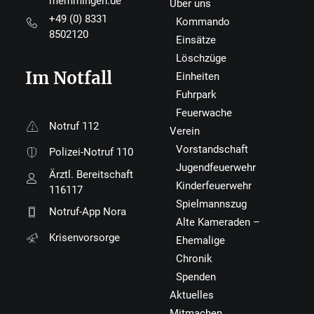
memmingen.de
Über uns
+49 (0) 8331
Kommando
8502120
Einsätze
Löschzüge
Im Notfall
Einheiten
Fuhrpark
Feuerwache
Notruf 112
Verein
Vorstandschaft
Polizei-Notruf 110
Jugendfeuerwehr
Ärztl. Bereitschaft
Kinderfeuerwehr
116117
Spielmannszug
Notruf-App Nora
Alte Kameraden –
Krisenvorsorge
Ehemalige
Chronik
Spenden
Aktuelles
Mitmachen