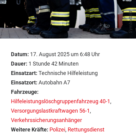
Symbolbild
Datum:
17. August 2025 um 6:48 Uhr
Dauer:
1 Stunde 42 Minuten
Einsatzart:
Technische Hilfeleistung
Einsatzort:
Autobahn A7
Fahrzeuge:
Hilfeleistungslöschgruppenfahrzeug 40-1
,
Versorgungslastkraftwagen 56-1
,
Verkehrssicherungsanhänger
Weitere Kräfte:
Polizei
,
Rettungsdienst