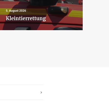
4. Aug
5. August 2026
Aus
Kleintierrettung
Bra