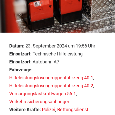
Symbolbild
Datum:
23. September 2024 um 19:56 Uhr
Einsatzart:
Technische Hilfeleistung
Einsatzort:
Autobahn A7
Fahrzeuge:
Hilfeleistungslöschgruppenfahrzeug 40-1
,
Hilfeleistungslöschgruppenfahrzeug 40-2
,
Versorgungslastkraftwagen 56-1
,
Verkehrssicherungsanhänger
Weitere Kräfte:
Polizei
,
Rettungsdienst