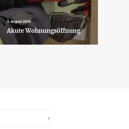
3. August 2026
2. Aug
Akute Wohnungsöffnung
Was