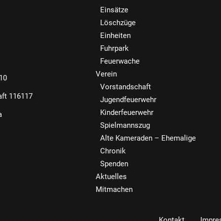
Einsätze
Löschzüge
Einheiten
Fuhrpark
Feuerwache
Verein
110
Vorstandschaft
aft 116117
Jugendfeuerwehr
Kinderfeuerwehr
a
Spielmannszug
Alte Kameraden – Ehemalige
Chronik
Spenden
Aktuelles
Mitmachen
Kontakt
Impre