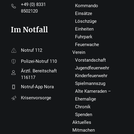
+49 (0) 8331
Kommando
8502120
Einsätze
Löschzüge
Im Notfall
Einheiten
Fuhrpark
Feuerwache
Notruf 112
Verein
Vorstandschaft
Polizei-Notruf 110
Jugendfeuerwehr
Ärztl. Bereitschaft
Kinderfeuerwehr
116117
Spielmannszug
Notruf-App Nora
Alte Kameraden –
Krisenvorsorge
Ehemalige
Chronik
Spenden
Aktuelles
Mitmachen