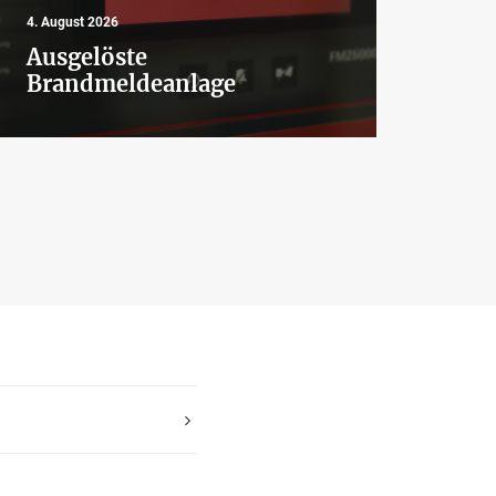
4. August 2026
4. Aug
Ausgelöste
Aus
Brandmeldeanlage
Bra