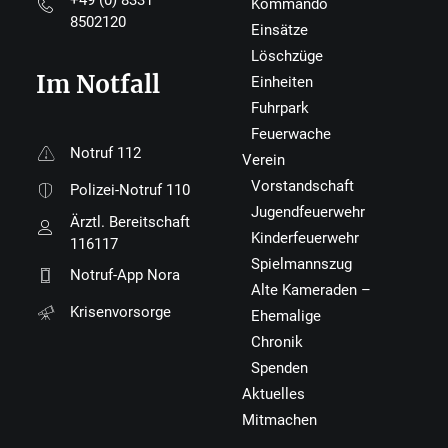
+49 (0) 8331
Kommando
8502120
Einsätze
Löschzüge
Im Notfall
Einheiten
Fuhrpark
Feuerwache
Notruf 112
Verein
Vorstandschaft
Polizei-Notruf 110
Jugendfeuerwehr
Ärztl. Bereitschaft
Kinderfeuerwehr
116117
Spielmannszug
Notruf-App Nora
Alte Kameraden –
Krisenvorsorge
Ehemalige
Chronik
Spenden
Aktuelles
Mitmachen