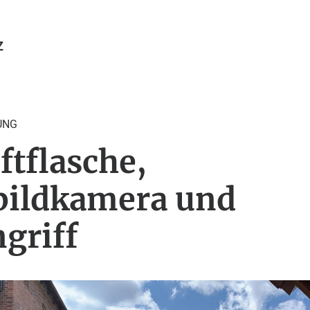
Z
UNG
ftflasche,
ildkamera und
griff