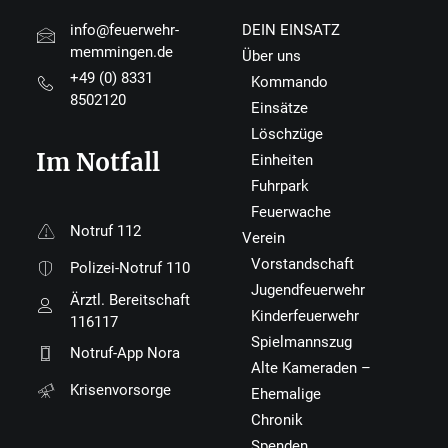
info@feuerwehr-
DEIN EINSATZ
memmingen.de
Über uns
+49 (0) 8331
Kommando
8502120
Einsätze
Löschzüge
Im Notfall
Einheiten
Fuhrpark
Feuerwache
Notruf 112
Verein
Vorstandschaft
Polizei-Notruf 110
Jugendfeuerwehr
Ärztl. Bereitschaft
Kinderfeuerwehr
116117
Spielmannszug
Notruf-App Nora
Alte Kameraden –
Krisenvorsorge
Ehemalige
Chronik
Spenden