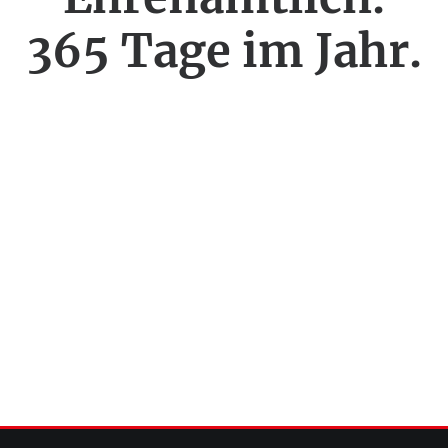
3
6
5
T
a
g
e
i
m
J
a
h
r
.