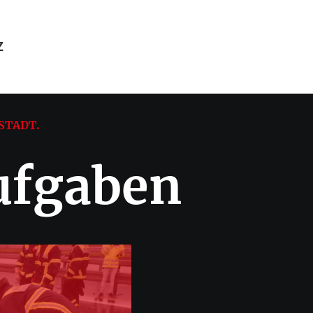
Z
STADT.
ufgaben