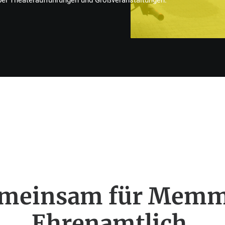
ei Theateraufführungen und Großveranstaltungen.
emeinsam für Memm
Ehrenamtlich.