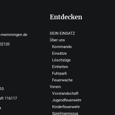
Entdecken
DEIN EINSATZ
r-memmingen.de
Über uns
502120
Kommando
Einsätze
Löschzüge
Einheiten
Fuhrpark
Feuerwache
Verein
110
Vorstandschaft
aft 116117
Jugendfeuerwehr
Kinderfeuerwehr
a
Spielmannszug