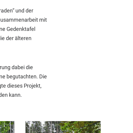
raden“ und der
n Zusammenarbeit mit
ine Gedenktafel
ie der älteren
ung dabei die
me begutachten. Die
e dieses Projekt,
den kann.