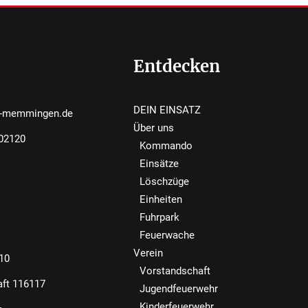
Entdecken
DEIN EINSATZ
r-memmingen.de
Über uns
502120
Kommando
Einsätze
Löschzüge
Einheiten
Fuhrpark
Feuerwache
Verein
110
Vorstandschaft
aft 116117
Jugendfeuerwehr
Kinderfeuerwehr