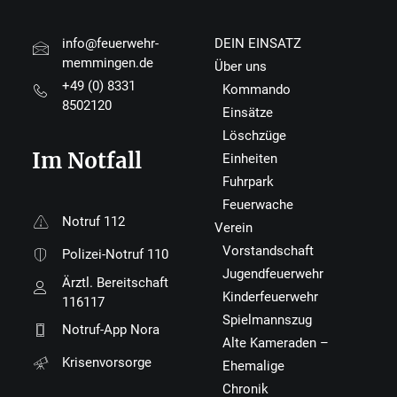
info@feuerwehr-
DEIN EINSATZ
memmingen.de
Über uns
+49 (0) 8331
Kommando
8502120
Einsätze
Löschzüge
Im Notfall
Einheiten
Fuhrpark
Feuerwache
Notruf 112
Verein
Vorstandschaft
Polizei-Notruf 110
Jugendfeuerwehr
Ärztl. Bereitschaft
Kinderfeuerwehr
116117
Spielmannszug
Notruf-App Nora
Alte Kameraden –
Krisenvorsorge
Ehemalige
Chronik